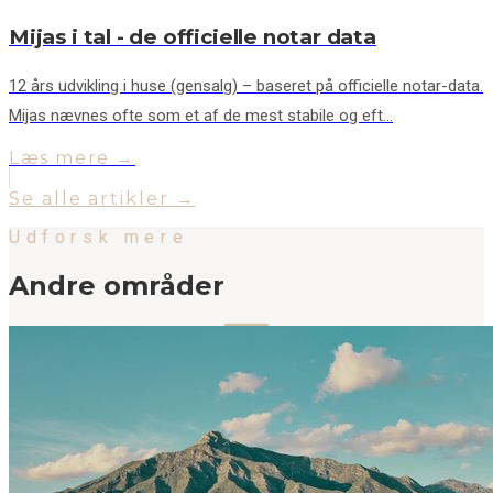
Mijas i tal - de officielle notar data
12 års udvikling i huse (gensalg) – baseret på officielle notar-data.
Mijas nævnes ofte som et af de mest stabile og eft…
Læs mere →
Se alle artikler →
Udforsk mere
Andre områder