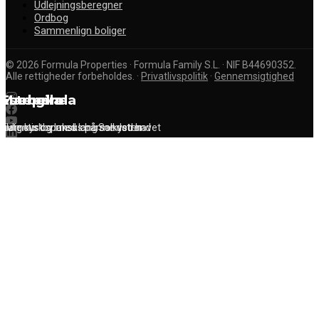
Udlejningsberegner
Ordbog
Sammenlign boliger
©
2026
Formula Properties · Formula Family S.L. · NIF B44690352.
Alle rettigheder forbeholdes.
·
Privatlivspolitik
·
Gennemsigtighed
Marbella
Estepona
Fuengirola
Glamour og luksus på Solkysten
Autentisk spansk charme ved havet
Livlig kystby med lang sandstrand