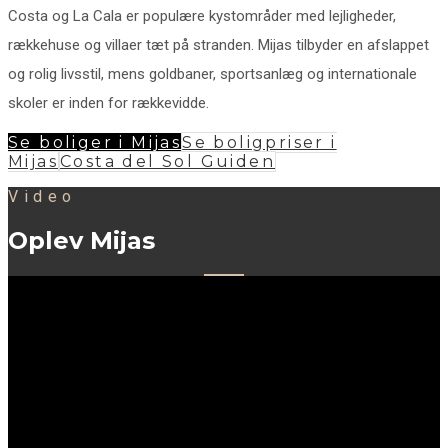
Costa og La Cala er populære kystområder med lejligheder,
rækkehuse og villaer tæt på stranden. Mijas tilbyder en afslappet
og rolig livsstil, mens goldbaner, sportsanlæg og internationale
skoler er inden for rækkevidde.
Se boliger i Mijas
Se boligpriser i
Mijas
Costa del Sol Guiden
Video
Oplev Mijas