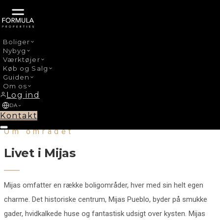
Boliger
Nybyg
← Alle områder
Værktøjer
Køb og Salg
Costa del Sol
Guiden
Om os
Mijas
Log ind
DA
Idyllisk hvidkalket landsby med kystliv
Kontakt
Om området
Livet i Mijas
Mijas omfatter en række boligområder, hver med sin helt egen
charme. Det historiske centrum, Mijas Pueblo, byder på smukke
gader, hvidkalkede huse og fantastisk udsigt over kysten. Mijas