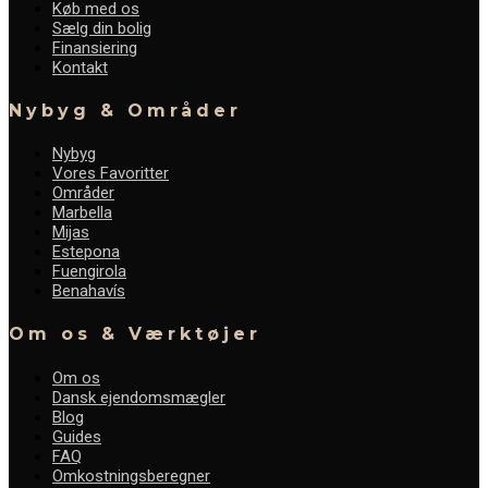
Køb med os
Sælg din bolig
Finansiering
Kontakt
Nybyg & Områder
Nybyg
Vores Favoritter
Områder
Marbella
Mijas
Estepona
Fuengirola
Benahavís
Om os & Værktøjer
Om os
Dansk ejendomsmægler
Blog
Guides
FAQ
Omkostningsberegner