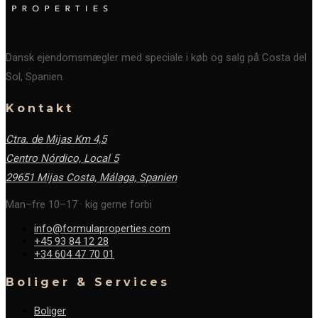
Dansk ejendomsmægler med speciale i køb og salg på Costa del
Sol, Spanien.
Kontakt
Ctra. de Mijas Km 4,5
Centro Nórdico, Local 5
29651 Mijas Costa, Málaga,
Spanien
Man–fre 10–17 · kig gerne forbi
info@formulaproperties.com
+45 93 84 12 28
+34 604 47 70 01
Boliger & Services
Boliger