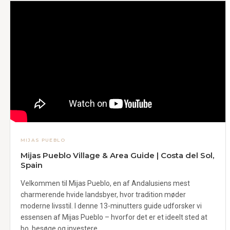
MIJAS PUEBLO
Mijas Pueblo Village & Area Guide | Costa del Sol,
Spain
Velkommen til Mijas Pueblo, en af ​​Andalusiens mest
charmerende hvide landsbyer, hvor tradition møder
moderne livsstil. I denne 13-minutters guide udforsker vi
essensen af ​​Mijas Pueblo – hvorfor det er et ideelt sted at
bo, besøge og investere.