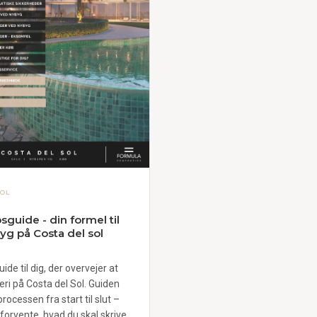
OL
guide - din formel til
yg på Costa del sol
ide til dig, der overvejer at
ri på Costa del Sol. Guiden
ocessen fra start til slut –
forvente, hvad du skal skrive