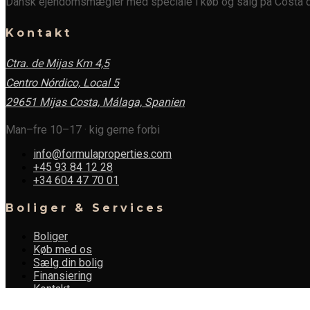
Dansk ejendomsmægler med speciale i køb og salg på Costa de
Kontakt
Ctra. de Mijas Km 4,5
Centro Nórdico, Local 5
29651 Mijas Costa, Málaga,
Spanien
Man–fre 10–17 · kig gerne forbi
info@formulaproperties.com
+45 93 84 12 28
+34 604 47 70 01
Boliger & Services
Boliger
Køb med os
Sælg din bolig
Finansiering
Kontakt