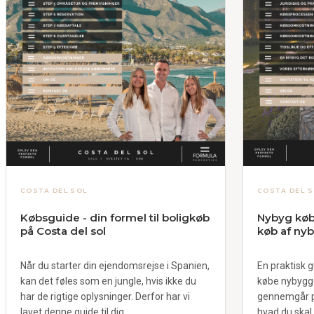
COSTA DEL SOL
COSTA DEL S
Købsguide - din formel til boligkøb
Nybyg købs
på Costa del sol
køb af nyb
Når du starter din ejendomsrejse i Spanien,
En praktisk gu
kan det føles som en jungle, hvis ikke du
købe nybygge
har de rigtige oplysninger. Derfor har vi
gennemgår pr
lavet denne guide til dig.
hvad du skal 