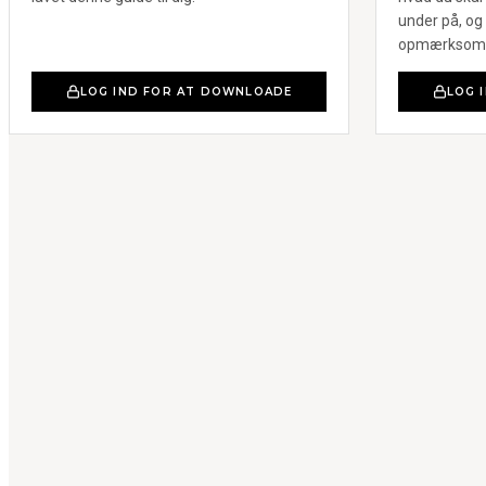
under på, og
opmærksom p
LOG IND FOR AT DOWNLOADE
LOG 