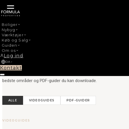
Boliger
Nybyg
FORMULA PROPERTIES
Værktøjer
Køb og Salg
Guiden
Guides & Videoer
Om os
Log ind
DA
Kontakt
Alt du behøver at vide om at købe bolig på Costa del Sol — videog
bedste områder og PDF-guider du kan downloade.
ALLE
VIDEOGUIDES
PDF-GUIDER
VIDEOGUIDES