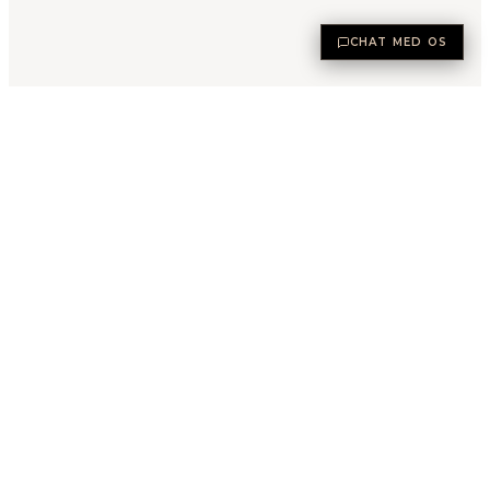
CHAT MED OS
Dansk ejendomsmægler med speciale i køb og salg på Costa del
Sol, Spanien.
Kontakt