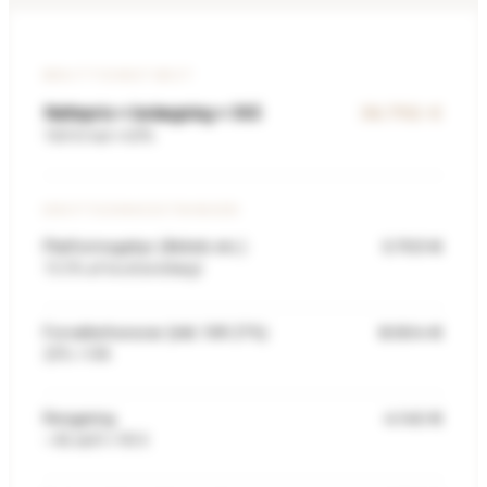
BRUTTOINDTÆGT
36.792 €
Nattepris × belægning × 365
160 €/nat × 63%
DRIFTSOMKOSTNINGER
5.703 €
Platformsgebyr (Airbnb etc.)
15.5% af bruttoindtægt
8.904 €
Forvalterhonorar (inkl. IVA 21%)
20% + IVA
4.140 €
Rengøring
~46 skift × 90 €