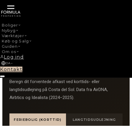
Boliger
Nybyg
Værktøjer
Køb og Salg
Guiden
Om os
INVESTORVÆRKTØJ
Log ind
DA
Udlejningsberegner
Kontakt
Beregn dit forventede afkast ved korttids- eller
langtidsudlejning på Costa del Sol. Data fra AirDNA,
Airbtics og Idealista (2024–2025).
FERIEBOLIG (KORTTID)
LANGTIDSUDLEJNING