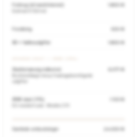
1.800 €
Forbrug (el/vand/internet)
Estimat €150/md
500 €
Forsikring
1.800 €
IBI + fællesudgifter
SPANSK SKAT — IRNR (19%)
6.071 €
Skattemæssig indkomst
Bruttoindtægt minus fradragsberettigede
udgifter
1.153 €
IRNR skat (19%)
EU-resident sats · Modelo 210
24.000 €
Samlede omkostninger