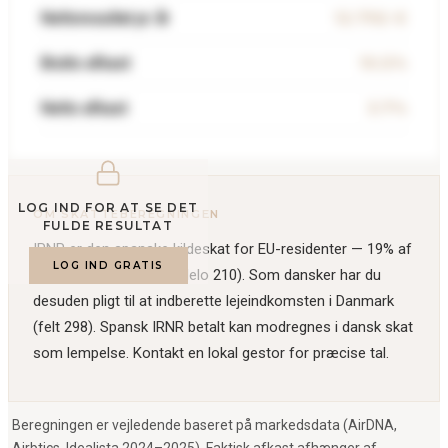
12.792 €
Nettoresultat pr. år
10.5%
Brutto afkast
3.7%
Netto afkast
LOG IND FOR AT SE DET
OM SKATTEBEREGNINGEN
FULDE RESULTAT
IRNR er den spanske kildeskat for EU-residenter — 19% af
LOG IND GRATIS
nettolejeindkomst (Modelo 210). Som dansker har du
desuden pligt til at indberette lejeindkomsten i Danmark
(felt 298). Spansk IRNR betalt kan modregnes i dansk skat
som lempelse. Kontakt en lokal gestor for præcise tal.
Beregningen er vejledende baseret på markedsdata (AirDNA,
Airbtics, Idealista 2024–2025). Faktisk afkast afhænger af