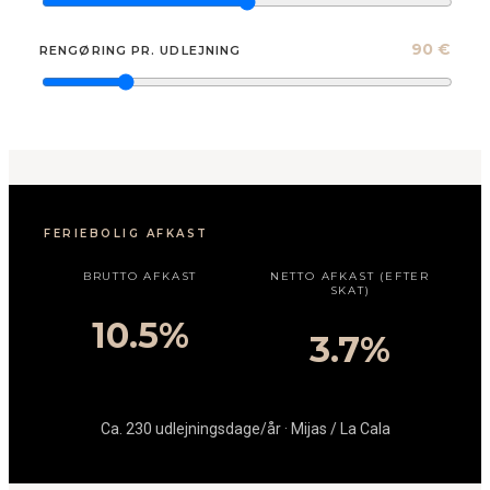
90 €
RENGØRING PR. UDLEJNING
FERIEBOLIG AFKAST
BRUTTO AFKAST
NETTO AFKAST (EFTER
SKAT)
10.5%
3.7%
Ca.
230
udlejningsdage/år
·
Mijas / La Cala