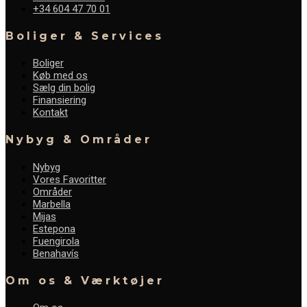
+34 604 47 70 01
Boliger & Services
Boliger
Køb med os
Sælg din bolig
Finansiering
Kontakt
Nybyg & Områder
Nybyg
Vores Favoritter
Områder
Marbella
Mijas
Estepona
Fuengirola
Benahavís
Om os & Værktøjer