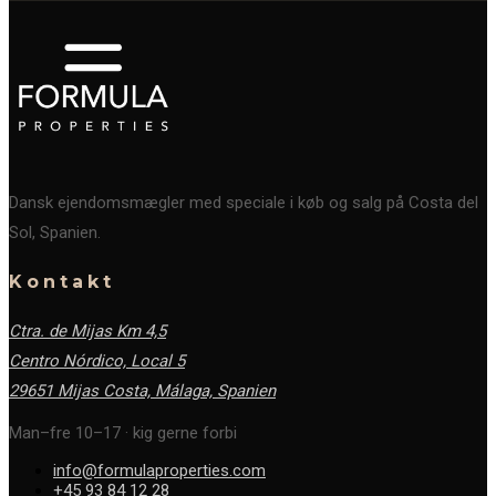
Dansk ejendomsmægler med speciale i køb og salg på Costa del
Sol, Spanien.
Kontakt
Ctra. de Mijas Km 4,5
Centro Nórdico, Local 5
29651 Mijas Costa, Málaga,
Spanien
Man–fre 10–17 · kig gerne forbi
info@formulaproperties.com
+45 93 84 12 28