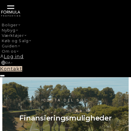
Boliger
Nybyg
Værktøjer
Køb og Salg
Guiden
Om os
Log ind
DA
Kontakt
COSTA DEL SOL
Finansieringsmuligheder