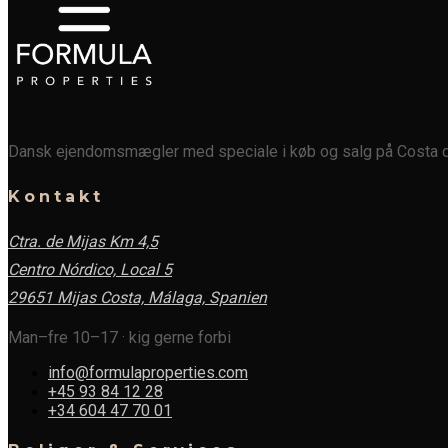
Dansk ejendomsmægler med speciale i køb og salg på Costa de
Kontakt
Ctra. de Mijas Km 4,5
Centro Nórdico, Local 5
29651 Mijas Costa, Málaga,
Spanien
Man–fre 10–17 · kig gerne forbi
info@formulaproperties.com
+45 93 84 12 28
+34 604 47 70 01