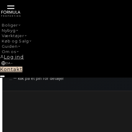
Boliger
Nybyg
Værktøjer
Køb og Salg
COSTA DEL SOL
Guiden
Om os
Nye projekter
Log ind
DA
Kontakt
…
—
klik på et pin for detaljer