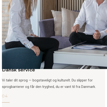
budget og dine drømme — og tilpasser vores rådgivning derefter.
02
Lokalt kendskab
Med mange års erfaring på Costa del Sol kender vi markedet til
bunds — fra prisudviklingen i Marbella til de bedste gader i
Estepona.
03
Dansk service
Vi taler dit sprog — bogstaveligt og kulturelt. Du slipper for
sprogbarrierer og får den tryghed, du er vant til fra Danmark.
04