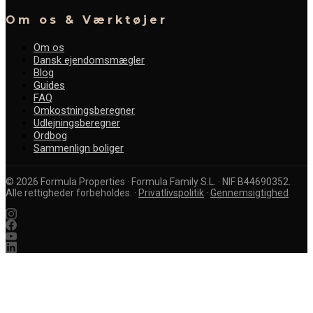
Om os & Værktøjer
Om os
Dansk ejendomsmægler
Blog
Guides
FAQ
Omkostningsberegner
Udlejningsberegner
Ordbog
Sammenlign boliger
©
2026
Formula Properties · Formula Family S.L. · NIF B44690352.
Alle rettigheder forbeholdes.
·
Privatlivspolitik
·
Gennemsigtighed