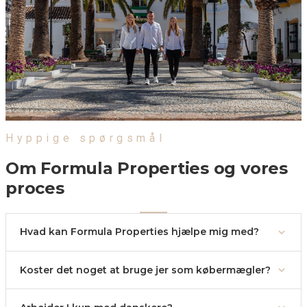
Hyppige spørgsmål
Vi er klar til at hjælpe dig hele vejen
Om Formula Properties og vores
proces
Hvad kan Formula Properties hjælpe mig med?
Koster det noget at bruge jer som købermægler?