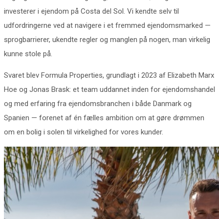
investerer i ejendom på Costa del Sol. Vi kendte selv til
udfordringerne ved at navigere i et fremmed ejendomsmarked —
sprogbarrierer, ukendte regler og manglen på nogen, man virkelig
kunne stole på.
Svaret blev Formula Properties, grundlagt i 2023 af Elizabeth Marx
Hoe og Jonas Brask: et team uddannet inden for ejendomshandel
og med erfaring fra ejendomsbranchen i både Danmark og
Spanien — forenet af én fælles ambition om at gøre drømmen
om en bolig i solen til virkelighed for vores kunder.
Vores mission
Vi arbejder tæt og personligt
med vores kunder