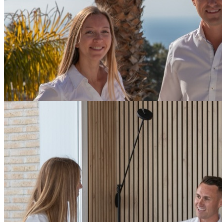
Hos Formula Properties er vi dedikerede ejendomsmæglere med
et væld af erfaring i Costa del Sol-området i Spanien og Danmark.
Vores team består af dygtige fagfolk, der er forpligtet til at
arbejde tæt og personligt med vores kunder — for at hjælpe dem
med at nå deres ejendomsmål. Vi bygger tillid og langvarige
relationer ved at tage en grundig og personlig tilgang til hver
enkelt transaktion.
Hvad vi står for
Vores værdier
01
Personlig tilgang
Hver kunde er unik. Vi tager os tid til at forstå dine ønsker, dit