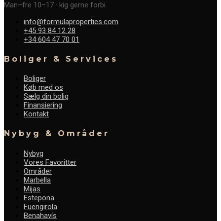
Man–fre 10–17 · kig gerne forbi
info@formulaproperties.com
+45 93 84 12 28
+34 604 47 70 01
Boliger & Services
Boliger
Køb med os
Sælg din bolig
Finansiering
Kontakt
Nybyg & Områder
Nybyg
Vores Favoritter
Områder
Marbella
Mijas
Estepona
Fuengirola
Benahavís