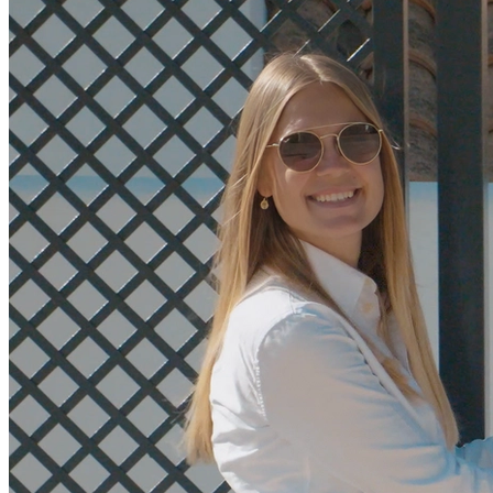
"
Tak for det grundige arbejde og de ærlige meninger undervejs. Vi
følte os tryge i hele processen og ville ikke have klaret det uden
Formula Properties.
"
Valter
Danmark
"
Imponerende kendskab til spansk beskatning og de særlige
hensyn man skal tage ved køb og salg af ejendom i Spanien.
Professionelle fra start til slut.
"
Mads
Danmark