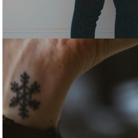
(+45) 93 84 12 28
(+34) 604 47 70
01
info@formulaproperties.com
Dansk ejendomsmægler med speciale i køb og salg på Costa del
Sol, Spanien.
Kontakt
Ctra. de Mijas Km 4,5
Centro Nórdico, Local 5
29651 Mijas Costa, Málaga,
Spanien
Man–fre 10–17 · kig gerne forbi