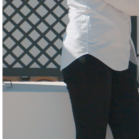
"
Teamet udviste stor ansvarlighed og professionalisme i
forbindelse med salget af vores lejlighed. Kan varmt anbefales til
alle, der overvejer at sælge på Costa del Sol.
"
Lisbeth
Danmark
Kom i gang
Klar til at sælge din bolig?
Invitér os ud på en kop kaffe — her vil vi vise dig, hvordan vi
arbejder og hvad vi kan gøre for dig.
Book en samtale
Kontakt os
Vi er klar til at hjælpe dig