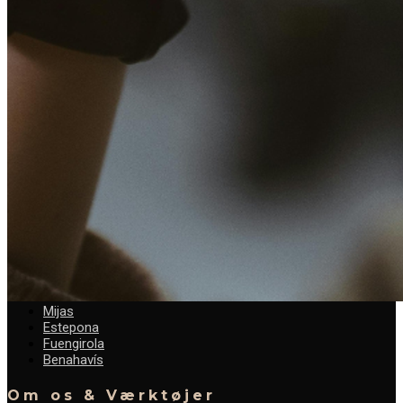
info@formulaproperties.com
+45 93 84 12 28
+34 604 47 70 01
Boliger & Services
Boliger
Køb med os
Sælg din bolig
Finansiering
Kontakt
Nybyg & Områder
Nybyg
Vores Favoritter
Områder
Marbella
Mijas
Estepona
Fuengirola
Benahavís
Om os & Værktøjer