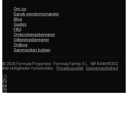
Om os
Dansk ejendomsmægler
Blog
Guides
FAQ
Omkostningsberegner
Udlejningsberegner
Ordbog
Sammenlign boliger
©
2026
Formula Properties · Formula Family S.L. · NIF B44690352.
Alle rettigheder forbeholdes.
·
Privatlivspolitik
·
Gennemsigtighed