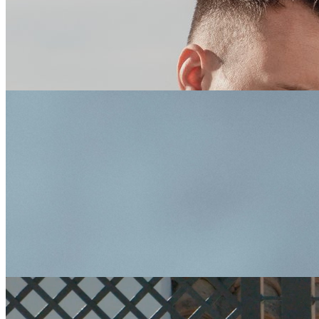
målrettet digital markedsføring for at præsentere din bolig for det
rigtige publikum — lokalt såvel som internationalt. Vores stærke
tilstedeværelse på sociale medier og portaler sikrer maksimal
synlighed.
Vores proces
En tryg og transparent
salgsproces
Fra den første vurdering til underskriften er sat, guider vi dig
gennem hvert trin. Vi håndterer juridiske dokumenter,
forhandlinger og koordinering med advokater, inspektører og
finansieringspartnere — så du kan fokusere på det næste kapitel.
Vores kunder siger
Hvad siger vores sælgere?