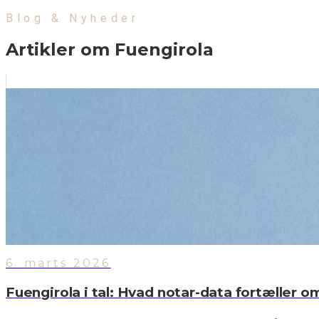
Blog & Nyheder
Artikler om Fuengirola
6. marts 2026
Fuengirola i tal: Hvad notar-data fortæller 