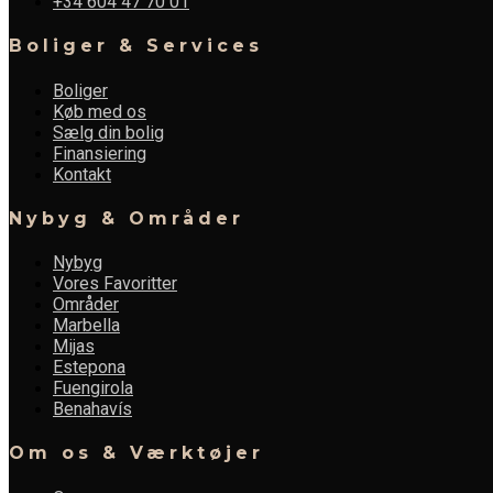
+34 604 47 70 01
Boliger & Services
Boliger
Køb med os
Sælg din bolig
Finansiering
Kontakt
Nybyg & Områder
Nybyg
Vores Favoritter
Områder
Marbella
Mijas
Estepona
Fuengirola
Benahavís
Om os & Værktøjer