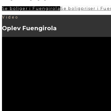
Se boliger i Fuengirola
Se boligpriser i Fue
Video
Oplev Fuengirola