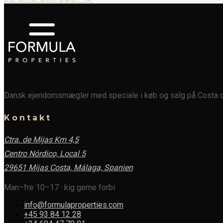
Dansk ejendomsmægler med speciale i køb og salg på Costa de
Kontakt
Ctra. de Mijas Km 4,5
Centro Nórdico, Local 5
29651 Mijas Costa, Málaga,
Spanien
Man–fre 10–17 · kig gerne forbi
info@formulaproperties.com
+45 93 84 12 28