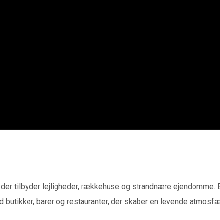
 der tilbyder lejligheder, rækkehuse og strandnære ejendomme. By
ed butikker, barer og restauranter, der skaber en levende atmos