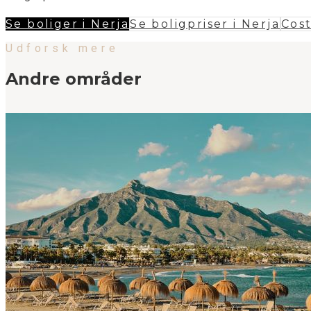
Se boliger i Nerja
Se boligpriser i Nerja
Cos
Udforsk mere
Andre områder