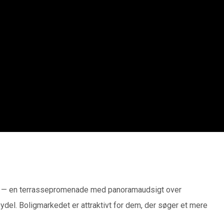
opa — en terrassepromenade med panoramaudsigt over
ydel. Boligmarkedet er attraktivt for dem, der søger et mere