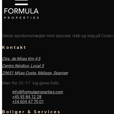
Dansk ejendomsmægler med speciale i køb og salg på Costa de
Kontakt
Ctra. de Mijas Km 4,5
Centro Nórdico, Local 5
29651 Mijas Costa, Málaga,
Spanien
Man–fre 10–17 · kig gerne forbi
info@formulaproperties.com
+45 93 84 12 28
+34 604 47 70 01
Boliger & Services