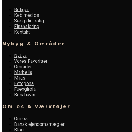
Boliger
Køb med os
Sælg din bolig
Finansiering
Kontakt
Nybyg & Områder
Nybyg
Vores Favoritter
Områder
Marbella
Mijas
Estepona
Fuengirola
Benahavís
Om os & Værktøjer
Om os
Dansk ejendomsmægler
Blog