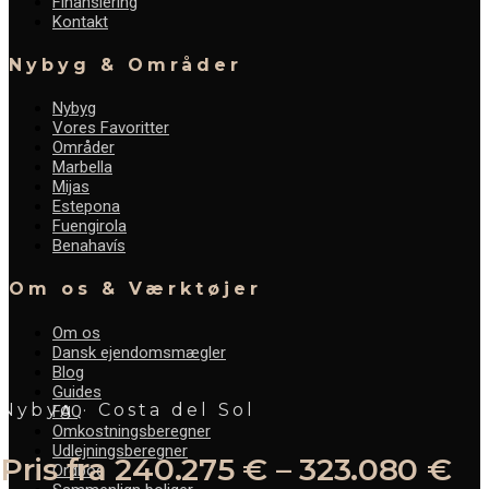
Finansiering
Kontakt
Nybyg & Områder
Nybyg
Vores Favoritter
Områder
Marbella
Mijas
Estepona
Fuengirola
Benahavís
Om os & Værktøjer
Om os
Dansk ejendomsmægler
Blog
Guides
Nybyg · Costa del Sol
FAQ
Omkostningsberegner
Udlejningsberegner
Pris fra 240.275 € – 323.080 €
Ordbog