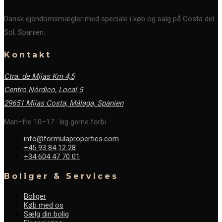
Dansk ejendomsmægler med speciale i køb og salg på Costa del
Sol, Spanien.
Kontakt
Ctra. de Mijas Km 4,5
Centro Nórdico, Local 5
29651 Mijas Costa, Málaga,
Spanien
Man–fre 10–17 · kig gerne forbi
info@formulaproperties.com
+45 93 84 12 28
+34 604 47 70 01
Boliger & Services
Boliger
Køb med os
Sælg din bolig