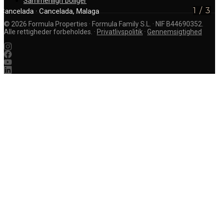
Sammenlign boliger
1
/
3
Cancelada
· Cancelada, Malaga
©
2026
Formula Properties · Formula Family S.L. · NIF B44690352.
Alle rettigheder forbeholdes.
·
Privatlivspolitik
·
Gennemsigtighed