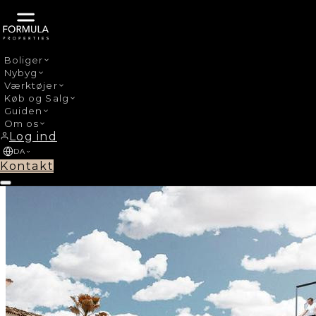
Boliger
Nybyg
›
Nybyg
Cancelada
Værktøjer
Køb og Salg
Guiden
Om os
Log ind
DA
Kontakt