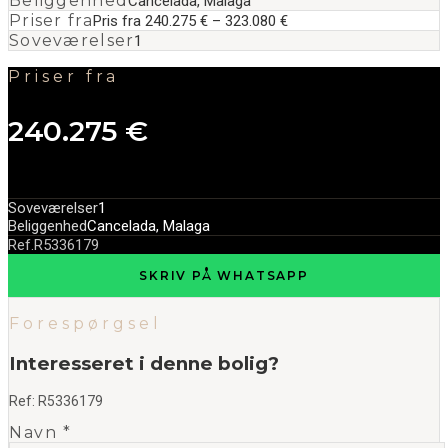
Beliggenhed
Cancelada, Malaga
Priser fra
Pris fra 240.275 € – 323.080 €
Soveværelser
1
Priser fra
240.275 €
Soveværelser
1
Beliggenhed
Cancelada, Malaga
Ref.
R5336179
SKRIV PÅ WHATSAPP
Forespørgsel
Interesseret i denne bolig?
Ref:
R5336179
Navn *