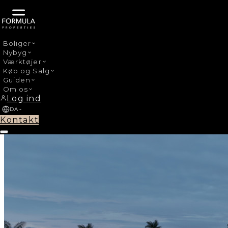
Boliger
Nybyg
›
Nybyg
Marbella Centro
Værktøjer
Køb og Salg
Guiden
Om os
Log ind
DA
Kontakt