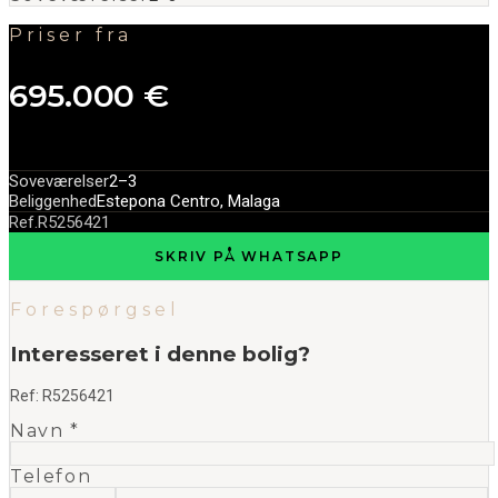
Priser fra
695.000 €
Soveværelser
2–3
Beliggenhed
Estepona Centro, Malaga
Ref.
R5256421
SKRIV PÅ WHATSAPP
Forespørgsel
Interesseret i denne bolig?
Ref:
R5256421
Navn *
Telefon