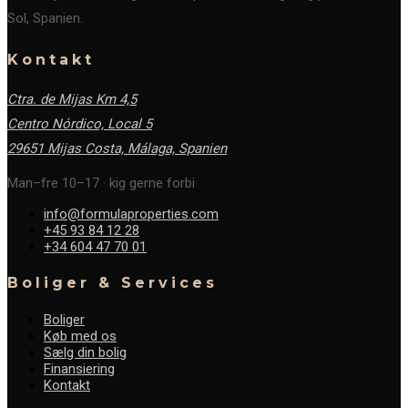
Sol, Spanien.
Kontakt
Ctra. de Mijas Km 4,5
Centro Nórdico, Local 5
29651 Mijas Costa, Málaga,
Spanien
Man–fre 10–17 · kig gerne forbi
info@formulaproperties.com
+45 93 84 12 28
+34 604 47 70 01
Boliger & Services
Boliger
Køb med os
Sælg din bolig
Finansiering
Kontakt