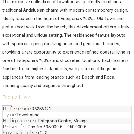
This exclusive collection of townhouses perfectly combines
traditional Andalusian charm with modern contemporary design.
Ideally located in the heart of Estepona&#039;s Old Town and
just a short walk from the beach, this development offers a truly
exceptional and unique setting. The residences feature layouts
with spacious open-plan living areas and generous terraces,
providing a rare opportunity to experience refined coastal living in
one of ‌Estepona&#039;s ‌most ‌coveted ‌locations. Each ‌home is
‌finished ‌to the ‌highest standards, with ‌premium ‌fittings ‌and
appliances ‌from ‌leading ‌brands such ‌as Bosch and ‌Roca,
‌ensuring ‌quality ‌and ‌elegance ‌throughout.
Detaljer
Reference
R5256421
Type
Townhouse
Beliggenhed
Estepona Centro, Malaga
Priser fra
Pris fra 695.000 € – 950.000 €
Soveværelser
2–3