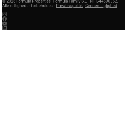
©
2026
Formula Properties · Formula Family S.L. · NIF B44690352.
Alle rettigheder forbeholdes.
·
Privatlivspolitik
·
Gennemsigtighed