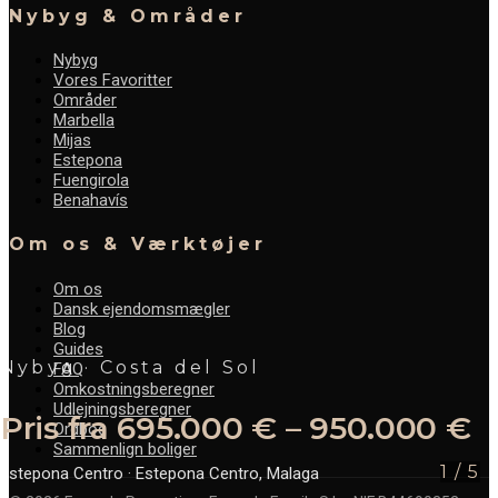
Nybyg & Områder
Nybyg
Vores Favoritter
Områder
Marbella
Mijas
Estepona
Fuengirola
Benahavís
Om os & Værktøjer
Om os
Dansk ejendomsmægler
Blog
Guides
Nybyg · Costa del Sol
FAQ
Omkostningsberegner
Udlejningsberegner
Pris fra 695.000 € – 950.000 €
Ordbog
Sammenlign boliger
1
/
5
Estepona Centro
· Estepona Centro, Malaga