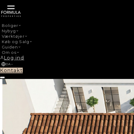
Boliger
Nybyg
›
Nybyg
Estepona Centro
Værktøjer
Køb og Salg
Guiden
Om os
Log ind
DA
Kontakt