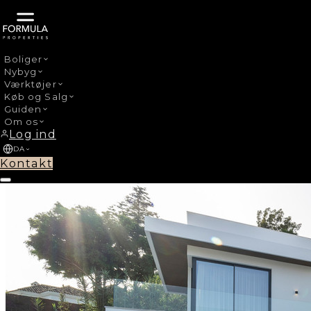
Boliger
Nybyg
›
Nybyg
El Paraiso
Værktøjer
Køb og Salg
Guiden
Om os
Log ind
DA
Kontakt