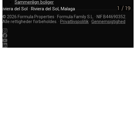
Sammenlign boliger
1
/
19
Riviera del Sol
· Riviera del Sol, Malaga
©
2026
Formula Properties · Formula Family S.L. · NIF B44690352.
Alle rettigheder forbeholdes.
·
Privatlivspolitik
·
Gennemsigtighed