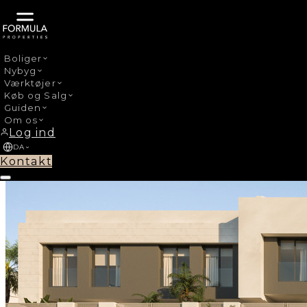
Boliger
Nybyg
›
Nybyg
Riviera del Sol
Værktøjer
Køb og Salg
Guiden
Om os
Log ind
DA
Kontakt