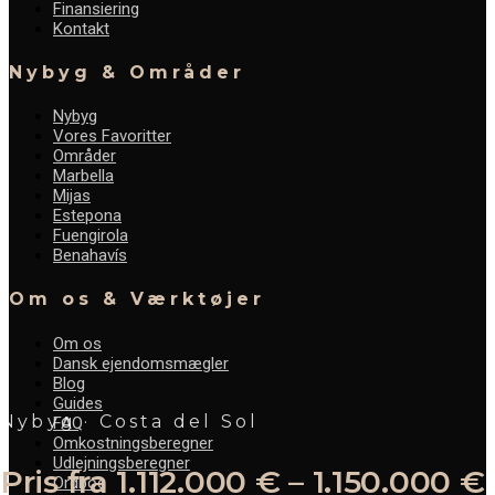
Finansiering
Kontakt
Nybyg & Områder
Nybyg
Vores Favoritter
Områder
Marbella
Mijas
Estepona
Fuengirola
Benahavís
Om os & Værktøjer
Om os
Dansk ejendomsmægler
Blog
Guides
Nybyg · Costa del Sol
FAQ
Omkostningsberegner
Udlejningsberegner
Pris fra 1.112.000 € – 1.150.000 €
Ordbog