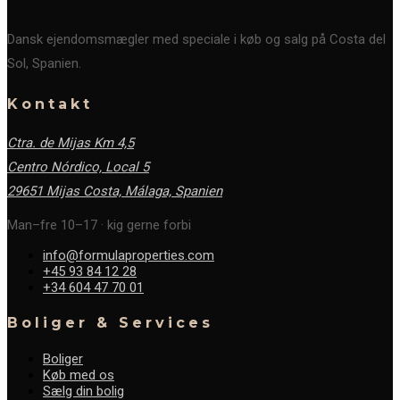
Dansk ejendomsmægler med speciale i køb og salg på Costa del
Sol, Spanien.
Kontakt
Ctra. de Mijas Km 4,5
Centro Nórdico, Local 5
29651 Mijas Costa, Málaga,
Spanien
Man–fre 10–17 · kig gerne forbi
info@formulaproperties.com
+45 93 84 12 28
+34 604 47 70 01
Boliger & Services
Boliger
Køb med os
Sælg din bolig