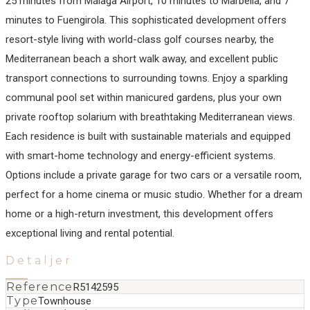
25 minutes from Málaga Airport, 10 minutes to Marbella, and 7
minutes to Fuengirola. This sophisticated development offers
resort-style living with world-class golf courses nearby, the
Mediterranean beach a short walk away, and excellent public
transport connections to surrounding towns. Enjoy a sparkling
communal pool set within manicured gardens, plus your own
private rooftop solarium with breathtaking Mediterranean views.
Each residence is built with sustainable materials and equipped
with smart-home technology and energy-efficient systems.
Options include a private garage for two ‌cars ‌or ‌a ‌versatile ‌room,
perfect ‌for ‌a home ‌cinema or music ‌studio. Whether ‌for ‌a dream
‌home ‌or ‌a high-return ‌investment, this development ‌offers
‌exceptional ‌living ‌and ‌rental ‌potential.
Detaljer
Reference
R5142595
Type
Townhouse