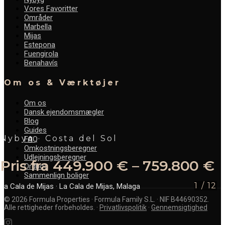
Vores Favoritter
Områder
Marbella
Mijas
Estepona
Fuengirola
Benahavís
Om os & Værktøjer
Om os
Dansk ejendomsmægler
Blog
Guides
Nybyg · Costa del Sol
FAQ
Omkostningsberegner
Udlejningsberegner
Pris fra 449.900 € – 759.800 €
Ordbog
Sammenlign boliger
1
/
12
La Cala de Mijas
· La Cala de Mijas, Malaga
©
2026
Formula Properties · Formula Family S.L. · NIF B44690352.
Alle rettigheder forbeholdes.
·
Privatlivspolitik
·
Gennemsigtighed