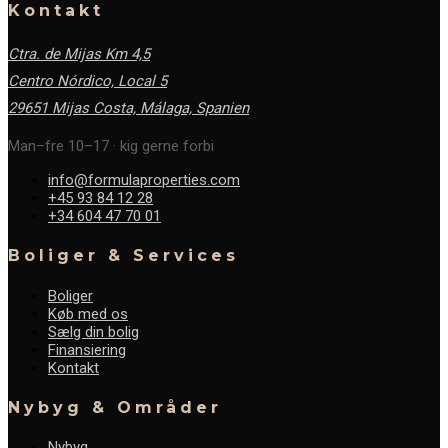
Kontakt
Ctra. de Mijas Km 4,5
Centro Nórdico, Local 5
29651 Mijas Costa, Málaga,
Spanien
Man–fre 10–17 · kig gerne forbi
info@formulaproperties.com
+45 93 84 12 28
+34 604 47 70 01
Boliger & Services
Boliger
Køb med os
Sælg din bolig
Finansiering
Kontakt
Nybyg & Områder
Nybyg