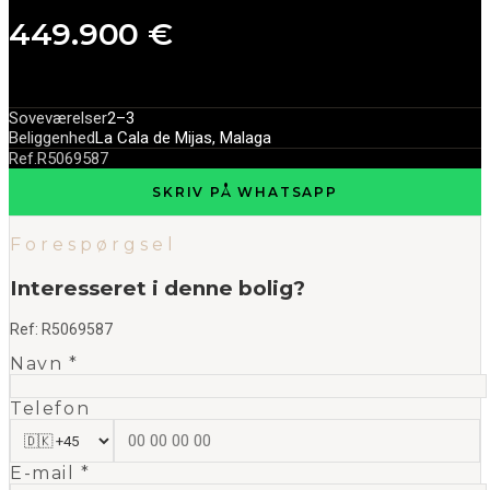
449.900 €
Soveværelser
2–3
Beliggenhed
La Cala de Mijas, Malaga
Ref.
R5069587
SKRIV PÅ WHATSAPP
Forespørgsel
Interesseret i denne bolig?
Ref:
R5069587
Navn *
Telefon
E-mail *