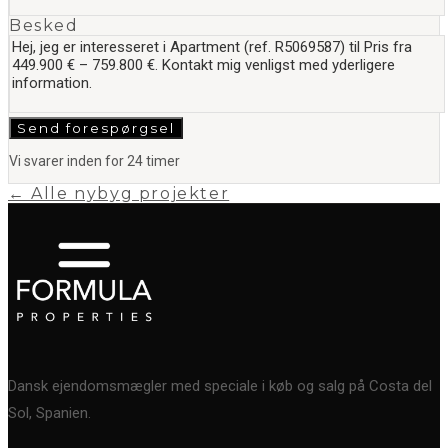
Besked
Send forespørgsel
Vi svarer inden for 24 timer
← Alle nybyg projekter
Dansk ejendomsmægler med speciale i køb og salg på Costa del
Sol, Spanien.