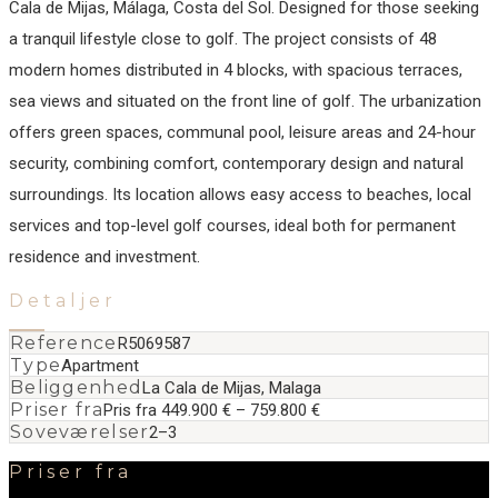
Cala de Mijas, Málaga, Costa del Sol. Designed for those seeking
a tranquil lifestyle close to golf. The project consists of 48
modern homes distributed in 4 blocks, with spacious terraces,
sea views and situated on the front line of golf. The urbanization
offers green spaces, communal pool, leisure areas and ‌24-hour
‌security, ‌combining ‌comfort, ‌contemporary design ‌and ‌natural
surroundings. ‌Its location allows ‌easy ‌access ‌to beaches, ‌local
‌services ‌and top-level ‌golf courses, ideal ‌both ‌for ‌permanent
‌residence ‌and ‌investment.
Detaljer
Reference
R5069587
Type
Apartment
Beliggenhed
La Cala de Mijas, Malaga
Priser fra
Pris fra 449.900 € – 759.800 €
Soveværelser
2–3
Priser fra