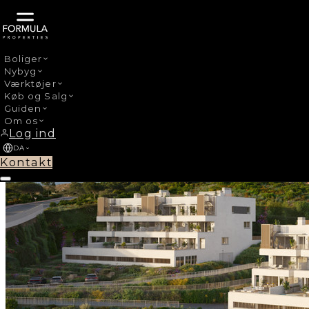
Boliger
Nybyg
›
Nybyg
La Cala de Mijas
Værktøjer
Køb og Salg
Guiden
Om os
Log ind
DA
Kontakt