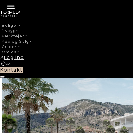
Boliger
Nybyg
›
Nybyg
Benalmadena Centro
Værktøjer
Køb og Salg
Guiden
Om os
Log ind
DA
Kontakt