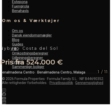
Estepona
Fuengirola
Benahavís
Om os & Værktøjer
Om os
Dansk ejendomsmægler
Blog
Guides
Nybyg · Costa del Sol
FAQ
Omkostningsberegner
Udlejningsberegner
Pris fra 524.000 €
Ordbog
Sammenlign boliger
1
/
11
Benalmadena Centro
· Benalmadena Centro, Malaga
©
2026
Formula Properties · Formula Family S.L. · NIF B44690352.
Alle rettigheder forbeholdes.
·
Privatlivspolitik
·
Gennemsigtighed