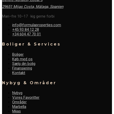
29651 Mijas Costa, Málaga,
Spanien
Man–fre 10–17 · kig gerne forbi
info@formulaproperties.com
+45 93 84 12 28
+34 604 47 70 01
Boliger & Services
Boliger
Køb med os
Sælg din bolig
Finansiering
Kontakt
Nybyg & Områder
Nybyg
Vores Favoritter
Områder
Marbella
Mijas