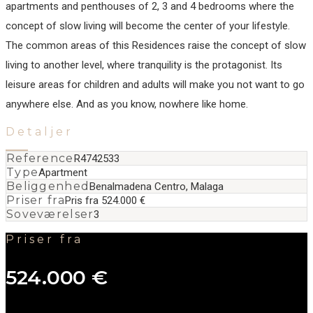
apartments and penthouses of 2, 3 and 4 bedrooms where the
concept of slow living will become the center of your lifestyle.
The common areas of this Residences raise the concept of slow
living to ‌another ‌level, ‌where ‌tranquility ‌is the ‌protagonist. ‌Its
leisure ‌areas for children ‌and ‌adults ‌will make ‌you ‌not ‌want to ‌go
anywhere else. And ‌as ‌you ‌know, ‌nowhere ‌like ‌home.
Detaljer
Reference
R4742533
Type
Apartment
Beliggenhed
Benalmadena Centro, Malaga
Priser fra
Pris fra 524.000 €
Soveværelser
3
Priser fra
524.000 €