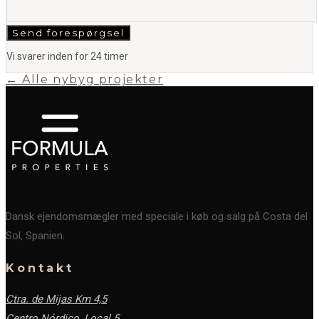
Send forespørgsel
Vi svarer inden for 24 timer
← Alle nybyg projekter
Dansk ejendomsmægler med speciale i køb og salg på Costa del
Sol, Spanien.
Kontakt
Ctra. de Mijas Km 4,5
Centro Nórdico, Local 5