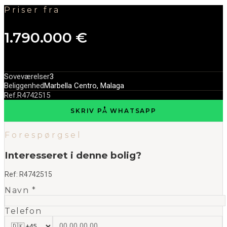
Priser fra
1.790.000 €
Soveværelser
3
Beliggenhed
Marbella Centro, Malaga
Ref.
R4742515
SKRIV PÅ WHATSAPP
Forespørgsel
Interesseret i denne bolig?
Ref:
R4742515
Navn *
Telefon