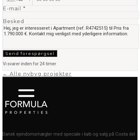
E-mail *
Besked
Send forespørgsel
Vi svarer inden for 24 timer
← Alle nybyg projekter
Dansk ejendomsmægler med speciale i køb og salg på Costa del