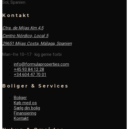
Sol, Spanien.
Kontakt
Ctra. de Mijas Km 4,5
Centro Nórdico, Local 5
29651 Mijas Costa, Málaga,
Spanien
Man–fre 10–17 · kig gerne forbi
info@formulaproperties.com
+45 93 84 12 28
+34 604 47 70 01
Boliger & Services
Boliger
Køb med os
Sælg din bolig
Finansiering
Kontakt