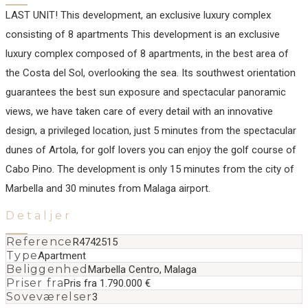
LAST UNIT! This development, an exclusive luxury complex
consisting of 8 apartments This development is an exclusive
luxury complex composed of 8 apartments, in the best area of
the Costa del Sol, overlooking the sea. Its southwest orientation
guarantees the best sun exposure and spectacular panoramic
views, we have taken care of every detail with an innovative
design, a privileged location, just 5 minutes from the spectacular
dunes of ‌Artola, ‌for ‌golf ‌lovers ‌you can ‌enjoy ‌the golf ‌course of
Cabo ‌Pino. The ‌development ‌is only ‌15 ‌minutes ‌from the ‌city of
Marbella ‌and ‌30 ‌minutes ‌from ‌Malaga ‌airport.
Detaljer
Reference
R4742515
Type
Apartment
Beliggenhed
Marbella Centro, Malaga
Priser fra
Pris fra 1.790.000 €
Soveværelser
3