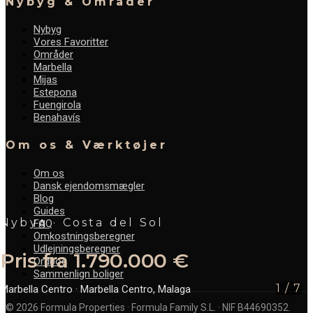
Nybyg & Områder
Nybyg
Vores Favoritter
Områder
Marbella
Mijas
Estepona
Fuengirola
Benahavís
Om os & Værktøjer
Om os
Dansk ejendomsmægler
Blog
Guides
Nybyg · Costa del Sol
FAQ
Omkostningsberegner
Udlejningsberegner
Pris fra 1.790.000 €
Ordbog
Sammenlign boliger
1
/
7
Marbella Centro
· Marbella Centro, Malaga
©
2026
Formula Properties · Formula Family S.L. · NIF B44690352.