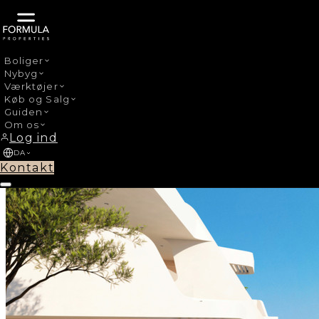
Boliger
Nybyg
›
Nybyg
Marbella Centro
Værktøjer
Køb og Salg
Guiden
Om os
Log ind
DA
Kontakt