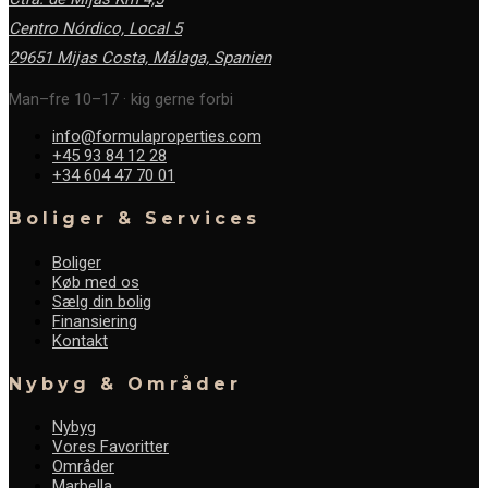
Centro Nórdico, Local 5
29651 Mijas Costa, Málaga,
Spanien
Man–fre 10–17 · kig gerne forbi
info@formulaproperties.com
+45 93 84 12 28
+34 604 47 70 01
Boliger & Services
Boliger
Køb med os
Sælg din bolig
Finansiering
Kontakt
Nybyg & Områder
Nybyg
Vores Favoritter
Områder
Marbella