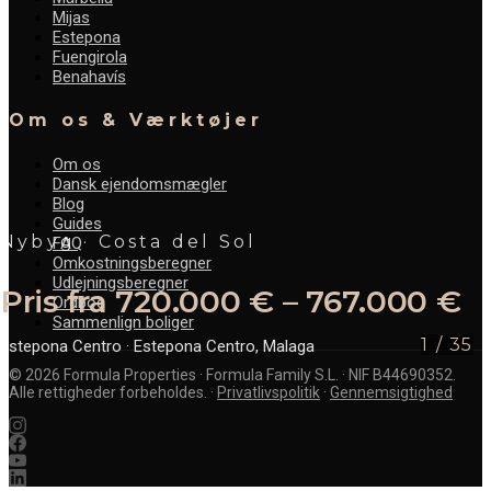
Mijas
Estepona
Fuengirola
Benahavís
Om os & Værktøjer
Om os
Dansk ejendomsmægler
Blog
Guides
Nybyg · Costa del Sol
FAQ
Omkostningsberegner
Udlejningsberegner
Pris fra 720.000 € – 767.000 €
Ordbog
Sammenlign boliger
1
/
35
Estepona Centro
· Estepona Centro, Malaga
©
2026
Formula Properties · Formula Family S.L. · NIF B44690352.
Alle rettigheder forbeholdes.
·
Privatlivspolitik
·
Gennemsigtighed