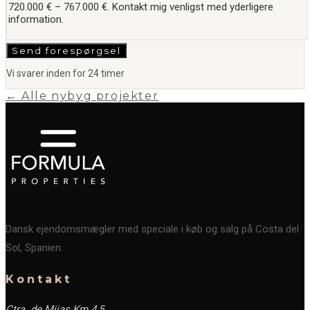
Send forespørgsel
Vi svarer inden for 24 timer
← Alle nybyg projekter
Dansk ejendomsmægler med speciale i køb og salg på Costa del
Sol, Spanien.
Kontakt
Ctra. de Mijas Km 4,5