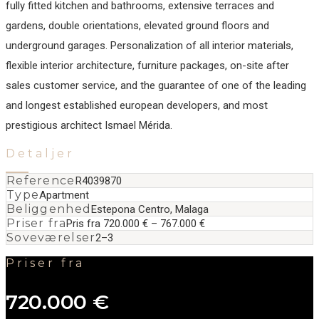
fully fitted kitchen and bathrooms, extensive terraces and
gardens, double orientations, elevated ground floors and
underground garages. Personalization of all interior materials,
‌flexible ‌interior ‌architecture, ‌furniture ‌packages, on-site ‌after
‌sales customer ‌service, and the ‌guarantee ‌of ‌one of ‌the ‌leading
‌and longest ‌established european developers, ‌and ‌most
‌prestigious ‌architect ‌Ismael ‌Mérida.
Detaljer
Reference
R4039870
Type
Apartment
Beliggenhed
Estepona Centro, Malaga
Priser fra
Pris fra 720.000 € – 767.000 €
Soveværelser
2–3
Priser fra
720.000 €