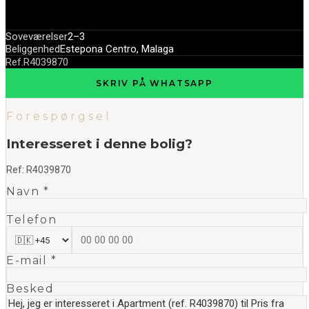
Soveværelser
2–3
Beliggenhed
Estepona Centro, Malaga
Ref.
R4039870
SKRIV PÅ WHATSAPP
Forespørgsel
Interesseret i denne bolig?
Ref:
R4039870
Navn *
Telefon
E-mail *
Besked