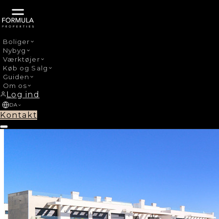
Boliger
Nybyg
›
Nybyg
Estepona Centro
Værktøjer
Køb og Salg
Guiden
Om os
Log ind
DA
Kontakt