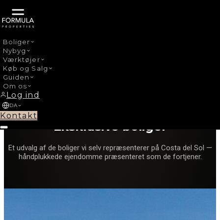
Boliger
Nybyg
Værktøjer
Køb og Salg
Guiden
Om os
Log ind
Formula Properties · Egne boliger
DA
Kontakt
Eksklusive boliger
Et udvalg af de boliger vi selv repræsenterer på Costa del Sol —
håndplukkede ejendomme præsenteret som de fortjener.