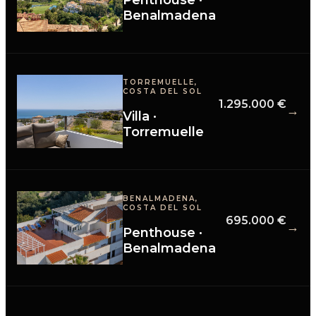
Benalmadena
TORREMUELLE,
COSTA DEL SOL
1.295.000 €
→
Villa
·
Torremuelle
BENALMADENA,
COSTA DEL SOL
695.000 €
→
Penthouse
·
Benalmadena