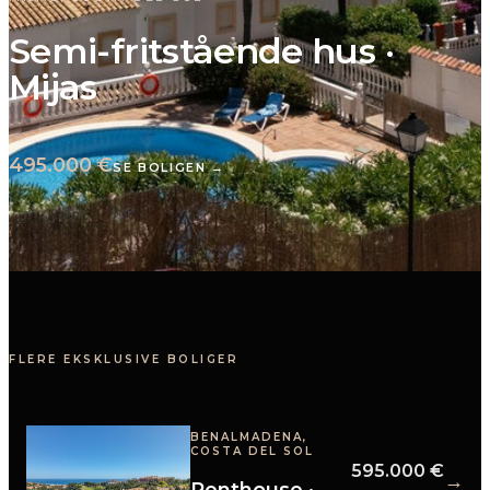
Semi-fritstående hus
·
Mijas
495.000 €
SE BOLIGEN →
FLERE EKSKLUSIVE BOLIGER
BENALMADENA,
COSTA DEL SOL
595.000 €
→
Penthouse
·