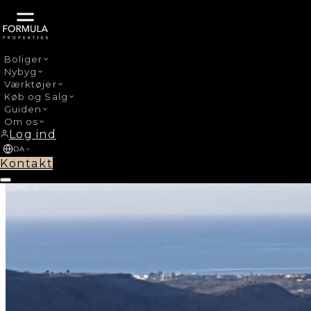
Boliger
Nybyg
›
Nybyg
Benahavis Centro
Værktøjer
Køb og Salg
Guiden
Om os
Log ind
DA
Kontakt