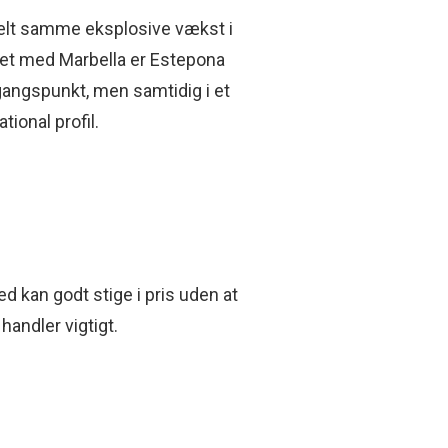
elt samme eksplosive vækst i
net med Marbella er Estepona
gangspunkt, men samtidig i et
ional profil.
ed kan godt stige i pris uden at
handler vigtigt.