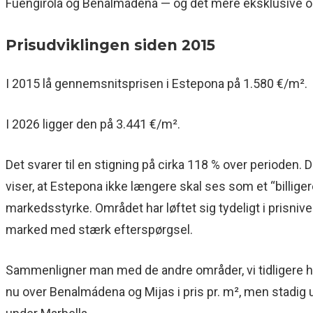
Fuengirola og Benalmádena — og det mere eksklusive og
Prisudviklingen siden 2015
I 2015 lå gennemsnitsprisen i Estepona på 1.580 €/m².
I 2026 ligger den på 3.441 €/m².
Det svarer til en stigning på cirka 118 % over perioden. 
viser, at Estepona ikke længere skal ses som et “billiger
markedsstyrke. Området har løftet sig tydeligt i prisnive
marked med stærk efterspørgsel.
Sammenligner man med de andre områder, vi tidligere ha
nu over Benalmádena og Mijas i pris pr. m², men stadig 