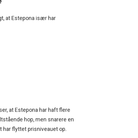
e
igt, at Estepona især har
er, at Estepona har haft flere
eltstående hop, men snarere en
har flyttet prisniveauet op.