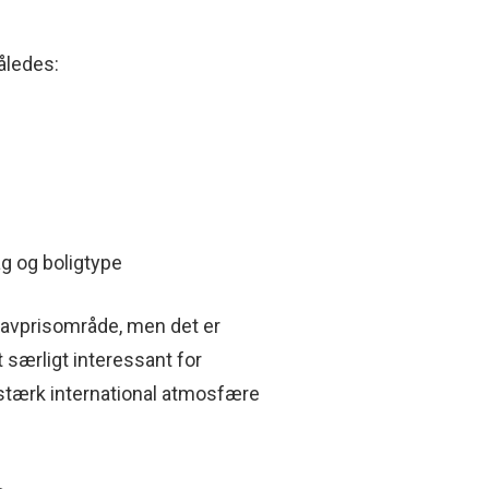
åledes:
g og boligtype
 lavprisområde, men det er
 særligt interessant for
 stærk international atmosfære
.