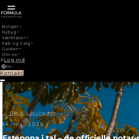
Boliger
Nybyg
Værktøjer
Køb og Salg
Guiden
Om os
Log ind
DA
Kontakt
← Blog & Nyheder
14. maj 2026
Estepona i tal – de officielle notar