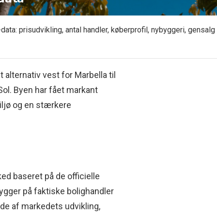
-data: prisudvikling, antal handler, køberprofil, nybyggeri, gen
 alternativ vest for Marbella til
Sol. Byen har fået markant
iljø og en stærkere
d baseret på de officielle
bygger på faktiske bolighandler
ede af markedets udvikling,