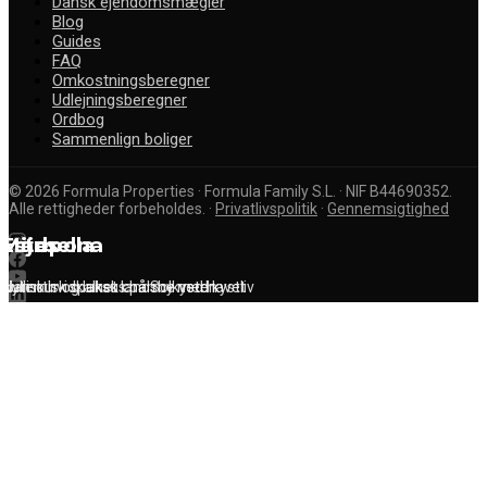
Dansk ejendomsmægler
Blog
Guides
FAQ
Omkostningsberegner
Udlejningsberegner
Ordbog
Sammenlign boliger
©
2026
Formula Properties · Formula Family S.L. · NIF B44690352.
Alle rettigheder forbeholdes.
·
Privatlivspolitik
·
Gennemsigtighed
Marbella
Mijas
Estepona
Glamour og luksus på Solkysten
Idyllisk hvidkalket landsby med kystliv
Autentisk spansk charme ved havet