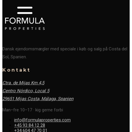
Dansk ejendomsmægler med speciale i køb og salg på Costa del
Sol, Spanien.
Kontakt
Ctra. de Mijas Km 4,5
Centro Nórdico, Local 5
29651 Mijas Costa, Málaga,
Spanien
Man–fre 10–17 · kig gerne forbi
info@formulaproperties.com
+45 93 84 12 28
+34 604 47 70 01