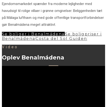
Ejendomsmarkedet spænder fra moderne lejligheder med
havudsigt til rolige villaer i grønne omgivelser. Beliggenheden tæt
på Málaga lufthavn og med gode offentlige transportforbindelser
gør Benalmádena meget attraktivt.
Se boliger i Benalmádena
Se boligpriser i
Benalmádena
Costa del Sol Guiden
Video
Oplev Benalmádena