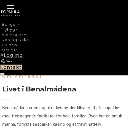
Boliger
Nybyg
← Alle områder
Værktøjer
Køb og Salg
Costa del Sol
Guiden
Om os
Benalmádena
Log ind
DA
Familievenlig kystby med marina og underholdning
Kontakt
Om området
Livet i Benalmádena
Benalmádena er en populær kystby, der tilbyder et afslappet liv
med fremragende faciliteter for hele familien. Byen har en smuk
marina, forlystelsesparker, kasino og et travlt natteliv.